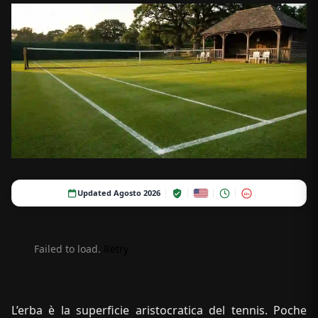
Updated Agosto 2026
18+
Failed to load.
Retry
L’erba è la superficie aristocratica del tennis. Poche