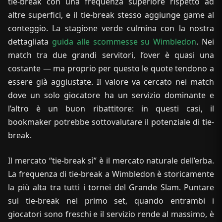
tie-break con una frequenza superiore rispetto ad
altre superfici, e il tie-break stesso aggiunge game al
conteggio. La stagione verde culmina con la nostra
dettagliata
guida alle scommesse su Wimbledon
. Nei
match tra due grandi servitori, l’over è quasi una
costante — ma proprio per questo le quote tendono a
essere già aggiustate. Il valore va cercato nei match
dove un solo giocatore ha un servizio dominante e
l’altro è un buon ribattitore: in questi casi, il
bookmaker potrebbe sottovalutare il potenziale di tie-
break.
Il mercato “tie-break sì” è il mercato naturale dell’erba.
La frequenza di tie-break a Wimbledon è storicamente
la più alta tra tutti i tornei del Grande Slam. Puntare
sul tie-break nel primo set, quando entrambi i
giocatori sono freschi e il servizio rende al massimo, è