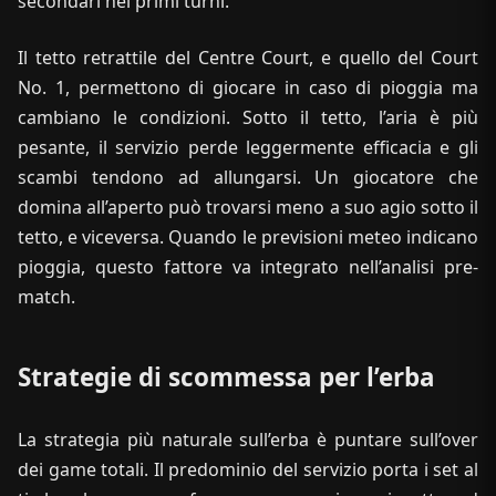
secondari nei primi turni.
Il tetto retrattile del Centre Court, e quello del Court
No. 1, permettono di giocare in caso di pioggia ma
cambiano le condizioni. Sotto il tetto, l’aria è più
pesante, il servizio perde leggermente efficacia e gli
scambi tendono ad allungarsi. Un giocatore che
domina all’aperto può trovarsi meno a suo agio sotto il
tetto, e viceversa. Quando le previsioni meteo indicano
pioggia, questo fattore va integrato nell’analisi pre-
match.
Strategie di scommessa per l’erba
La strategia più naturale sull’erba è puntare sull’over
dei game totali. Il predominio del servizio porta i set al