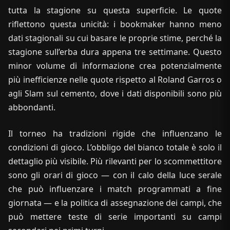
tutta la stagione su questa superficie. Le quote
riflettono questa unicità: i bookmaker hanno meno
dati stagionali su cui basare le proprie stime, perché la
stagione sull’erba dura appena tre settimane. Questo
minor volume di informazione crea potenzialmente
più inefficienze nelle quote rispetto al Roland Garros o
agli Slam sul cemento, dove i dati disponibili sono più
abbondanti.
Il torneo ha tradizioni rigide che influenzano le
condizioni di gioco. L’obbligo del bianco totale è solo il
dettaglio più visibile. Più rilevanti per lo scommettitore
sono gli orari di gioco — con il calo della luce serale
che può influenzare i match programmati a fine
giornata — e la politica di assegnazione dei campi, che
può mettere teste di serie importanti su campi