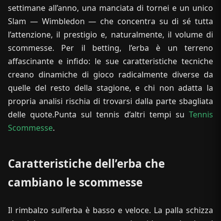
settimane all’anno, una manciata di tornei e un unico
Slam — Wimbledon — che concentra su di sé tutta
l’attenzione, il prestigio e, naturalmente, il volume di
scommesse. Per il betting, l’erba è un terreno
affascinante e infido: le sue caratteristiche tecniche
creano dinamiche di gioco radicalmente diverse da
quelle del resto della stagione, e chi non adatta la
propria analisi rischia di trovarsi dalla parte sbagliata
delle quote.Punta sul tennis d’altri tempi su
Tennis
Scommesse
.
Caratteristiche dell’erba che
cambiano le scommesse
Il rimbalzo sull’erba è basso e veloce. La palla schizza