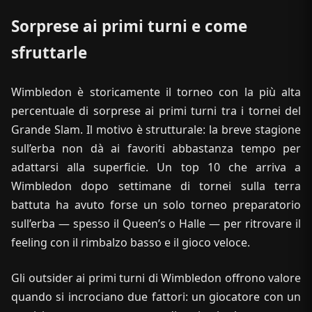
Sorprese ai primi turni e come
sfruttarle
Wimbledon è storicamente il torneo con la più alta
percentuale di sorprese ai primi turni tra i tornei del
Grande Slam. Il motivo è strutturale: la breve stagione
sull’erba non dà ai favoriti abbastanza tempo per
adattarsi alla superficie. Un top 10 che arriva a
Wimbledon dopo settimane di tornei sulla terra
battuta ha avuto forse un solo torneo preparatorio
sull’erba — spesso il Queen’s o Halle — per ritrovare il
feeling con il rimbalzo basso e il gioco veloce.
Gli outsider ai primi turni di Wimbledon offrono valore
quando si incrociano due fattori: un giocatore con un