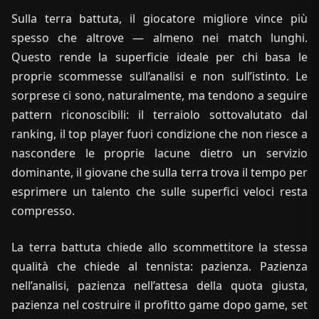
Sulla terra battuta, il giocatore migliore vince più
spesso che altrove — almeno nei match lunghi.
Questo rende la superficie ideale per chi basa le
proprie scommesse sull’analisi e non sull’istinto. Le
sorprese ci sono, naturalmente, ma tendono a seguire
pattern riconoscibili: il terraiolo sottovalutato dal
ranking, il top player fuori condizione che non riesce a
nascondere le proprie lacune dietro un servizio
dominante, il giovane che sulla terra trova il tempo per
esprimere un talento che sulle superfici veloci resta
compresso.
La terra battuta chiede allo scommettitore la stessa
qualità che chiede al tennista: pazienza. Pazienza
nell’analisi, pazienza nell’attesa della quota giusta,
pazienza nel costruire il profitto game dopo game, set