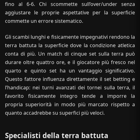
fino al 6-6. Chi scommette sull’over/under senza
aggiustare le proprie aspettative per la superficie
commette un errore sistematico.
Gli scambi lunghi e fisicamente impegnativi rendono la
terra battuta la superficie dove la condizione atletica
conta di più. Un match di cinque set sulla terra può
durare oltre quattro ore, e il giocatore più fresco nel
quarto e quinto set ha un vantaggio significativo.
Questo fattore influenza direttamente il set betting e
l’handicap: nei turni avanzati dei tornei sulla terra, il
favorito fisicamente integro tende a imporre la
propria superiorità in modo più marcato rispetto a
quanto accadrebbe su superfici più veloci.
Specialisti della terra battuta