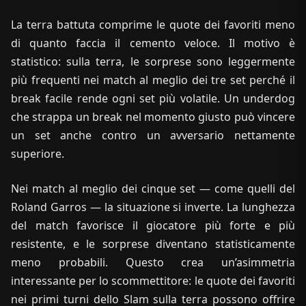
La terra battuta comprime le quote dei favoriti meno
di quanto faccia il cemento veloce. Il motivo è
statistico: sulla terra, le sorprese sono leggermente
più frequenti nei match al meglio dei tre set perché il
break facile rende ogni set più volatile. Un underdog
che strappa un break nel momento giusto può vincere
un set anche contro un avversario nettamente
superiore.
Nei match al meglio dei cinque set — come quelli del
Roland Garros — la situazione si inverte. La lunghezza
del match favorisce il giocatore più forte e più
resistente, e le sorprese diventano statisticamente
meno probabili. Questo crea un’asimmetria
interessante per lo scommettitore: le quote dei favoriti
nei primi turni dello Slam sulla terra possono offrire