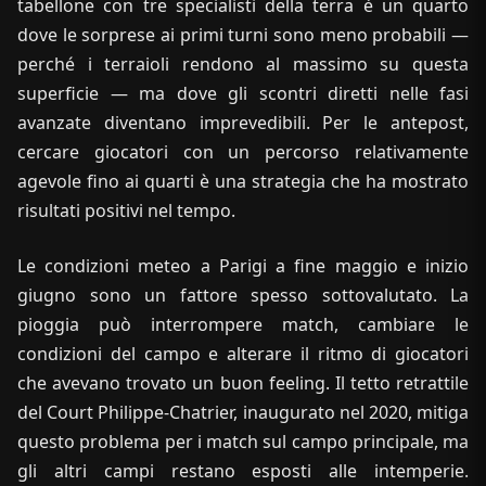
tabellone con tre specialisti della terra è un quarto
dove le sorprese ai primi turni sono meno probabili —
perché i terraioli rendono al massimo su questa
superficie — ma dove gli scontri diretti nelle fasi
avanzate diventano imprevedibili. Per le antepost,
cercare giocatori con un percorso relativamente
agevole fino ai quarti è una strategia che ha mostrato
risultati positivi nel tempo.
Le condizioni meteo a Parigi a fine maggio e inizio
giugno sono un fattore spesso sottovalutato. La
pioggia può interrompere match, cambiare le
condizioni del campo e alterare il ritmo di giocatori
che avevano trovato un buon feeling. Il tetto retrattile
del Court Philippe-Chatrier, inaugurato nel 2020, mitiga
questo problema per i match sul campo principale, ma
gli altri campi restano esposti alle intemperie.