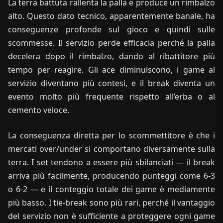
La terra battuta rallenta la palla e produce un rimbalzo
alto. Questo dato tecnico, apparentemente banale, ha
conseguenze profonde sul gioco e quindi sulle
scommesse. Il servizio perde efficacia perché la palla
decelera dopo il rimbalzo, dando al ribattitore più
tempo per reagire. Gli ace diminuiscono, i game al
servizio diventano più contesi, e il break diventa un
evento molto più frequente rispetto all’erba o al
cemento veloce.
La conseguenza diretta per lo scommettitore è che i
mercati over/under si comportano diversamente sulla
terra. I set tendono a essere più sbilanciati — il break
arriva più facilmente, producendo punteggi come 6-3
o 6-2 — e il conteggio totale dei game è mediamente
più basso. I tie-break sono più rari, perché il vantaggio
del servizio non è sufficiente a proteggere ogni game