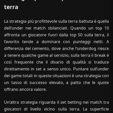
terra
La strategia più profittevole sulla terra battuta è quella
dell’under nei match sbilanciati. Quando un top 10
affronta un giocatore fuori dalla top 50 sulla terra, il
favorito tende a dominare con punteggi netti. A
differenza del cemento, dove anche l’underdog riesce
a tenere qualche game al servizio, sulla terra il break è
così frequente che il divario di qualità si traduce
direttamente in set a senso unico. Puntare sull’under
dei game totali in queste situazioni è una strategia con
un tasso di successo elevato, a patto che le quote
offrano ancora valore.
Un’altra strategia riguarda il set betting nei match tra
giocatori di livello vicino sulla terra. La superficie