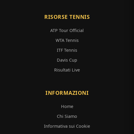
RISORSE TENNIS
ATP Tour Official
WTA Tennis
ITF Tennis
Davis Cup
Risultati Live
INFORMAZIONI
Home
Chi Siamo
Informativa sui Cookie