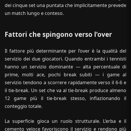
dei cinque set una puntata che implicitamente prevede
un match lungo e conteso.
Fattori che spingono verso l’over
Il fattore più determinante per l’over è la qualità del
servizio dei due giocatori. Quando entrambi i tennisti
hanno un servizio dominante — alta percentuale di
prime, molti ace, pochi break subiti — i game al
servizio tendono a scorrere rapidamente verso il 6-6 e
il tie-break. Un set che va al tie-break produce almeno
12 game più il tie-break stesso, inflazionando il
conteggio totale.
La superficie gioca un ruolo strutturale. L’erba e il
cemento veloce favoriscono il servizio e rendono più