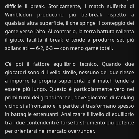
difficile il break. Storicamente, i match sull’erba di
Wimbledon producono più tie-break rispetto a
qualsiasi altra superficie, il che spinge il conteggio dei
game verso l’alto. Al contrario, la terra battuta rallenta
il gioco, facilita il break e tende a produrre set più
sbilanciati — 6-2, 6-3 — con meno game totali.
C’è poi il fattore equilibrio tecnico. Quando due
giocatori sono di livello simile, nessuno dei due riesce
a imporre la propria superiorità e il match tende a
essere più lungo. Questo è particolarmente vero nei
primi turni dei grandi tornei, dove giocatori di ranking
vicino si affrontano e le partite si trasformano spesso
in battaglie estenuanti. Analizzare il livello di equilibrio
tra i due contendenti è forse lo strumento più potente
per orientarsi nel mercato over/under.