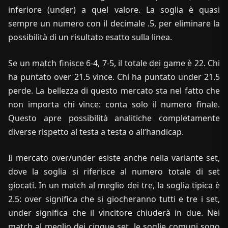
inferiore (under) a quel valore. La soglia è quasi
sempre un numero con il decimale .5, per eliminare la
possibilità di un risultato esatto sulla linea.
Se un match finisce 6-4, 7-5, il totale dei game è 22. Chi
ha puntato over 21.5 vince. Chi ha puntato under 21.5
perde. La bellezza di questo mercato sta nel fatto che
non importa chi vince: conta solo il numero finale.
Questo apre possibilità analitiche completamente
diverse rispetto al testa a testa o all’handicap.
Il mercato over/under esiste anche nella variante set,
dove la soglia si riferisce al numero totale di set
giocati. In un match al meglio dei tre, la soglia tipica è
2.5: over significa che si giocheranno tutti e tre i set,
under significa che il vincitore chiuderà in due. Nei
match al meglio dei cinque set, le soglie comuni sono