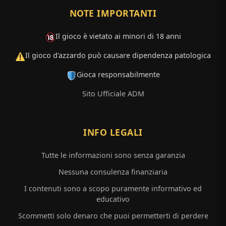
NOTE IMPORTANTI
Il gioco è vietato ai minori di 18 anni
Il gioco d'azzardo può causare dipendenza patologica
Gioca responsabilmente
Sito Ufficiale ADM
INFO LEGALI
Tutte le informazioni sono senza garanzia
Nessuna consulenza finanziaria
I contenuti sono a scopo puramente informativo ed
educativo
Scommetti solo denaro che puoi permetterti di perdere