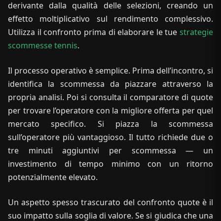
derivante dalla qualità delle selezioni, creando un
effetto moltiplicativo sul rendimento complessivo.
Utilizza il confronto prima di elaborare le tue
strategie
scommesse tennis
.
Il processo operativo è semplice. Prima dell’incontro, si
identifica la scommessa da piazzare attraverso la
propria analisi. Poi si consulta il comparatore di quote
per trovare l’operatore con la migliore offerta per quel
mercato specifico. Si piazza la scommessa
sull’operatore più vantaggioso. Il tutto richiede due o
tre minuti aggiuntivi per scommessa — un
investimento di tempo minimo con un ritorno
potenzialmente elevato.
Un aspetto spesso trascurato del confronto quote è il
suo impatto sulla soglia di valore. Se si giudica che una