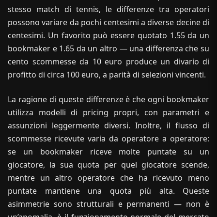
stesso match di tennis, le differenze tra operatori
possono variare da pochi centesimi a diverse decine di
centesimi. Un favorito può essere quotato 1.55 da un
bookmaker e 1.65 da un altro — una differenza che su
cento scommesse da 10 euro produce un divario di
profitto di circa 100 euro, a parità di selezioni vincenti.
La ragione di queste differenze è che ogni bookmaker
utilizza modelli di pricing propri, con parametri e
assunzioni leggermente diversi. Inoltre, il flusso di
scommesse ricevute varia da operatore a operatore:
se un bookmaker riceve molte puntate su un
giocatore, la sua quota per quel giocatore scende,
mentre un altro operatore che ha ricevuto meno
puntate mantiene una quota più alta. Queste
asimmetrie sono strutturali e permanenti — non è
un’anomalia, è il funzionamento normale del mercato