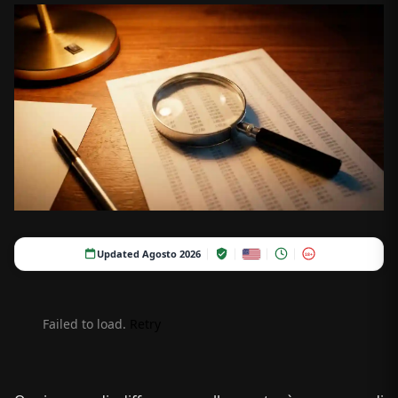
Updated Agosto 2026
18+
Failed to load.
Retry