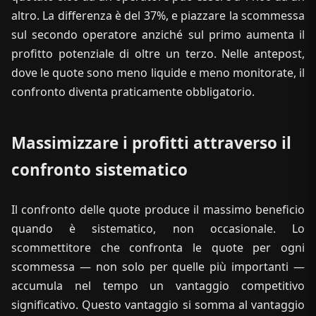
altro. La differenza è del 37%, e piazzare la scommessa
sul secondo operatore anziché sul primo aumenta il
profitto potenziale di oltre un terzo. Nelle antepost,
dove le quote sono meno liquide e meno monitorate, il
confronto diventa praticamente obbligatorio.
Massimizzare i profitti attraverso il
confronto sistematico
Il confronto delle quote produce il massimo beneficio
quando è sistematico, non occasionale. Lo
scommettitore che confronta le quote per ogni
scommessa — non solo per quelle più importanti —
accumula nel tempo un vantaggio competitivo
significativo. Questo vantaggio si somma al vantaggio