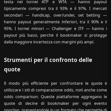
testa nei tornei ATP e WTA — hanno payout
tipicamente compresi tra il 93% e il 97%. I mercati
secondari — handicap, over/under, set betting —
hanno payout generalmente inferiori, tra il 90% e il
95%. I tornei minori — Challenger e ITF — hanno i
payout più bassi, perché il bookmaker si protegge
dalla maggiore incertezza con margini più ampi.
Strumenti per il confronto delle
quote
Il modo più efficiente per confrontare le quote è
utilizzare i siti di comparazione odds, noti anche come
odds comparison. Queste piattaforme aggregano le
quote di decine di bookmaker per ogni evento
sportivo, presentandole in un formato che permette di