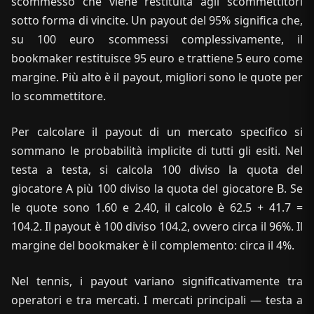
scommesso che viene restituita agli scommettitori
sotto forma di vincite. Un payout del 95% significa che,
su 100 euro scommessi complessivamente, il
bookmaker restituisce 95 euro e trattiene 5 euro come
margine. Più alto è il payout, migliori sono le quote per
lo scommettitore.
Per calcolare il payout di un mercato specifico si
sommano le probabilità implicite di tutti gli esiti. Nel
testa a testa, si calcola 100 diviso la quota del
giocatore A più 100 diviso la quota del giocatore B. Se
le quote sono 1.60 e 2.40, il calcolo è 62.5 + 41.7 =
104.2. Il payout è 100 diviso 104.2, ovvero circa il 96%. Il
margine del bookmaker è il complemento: circa il 4%.
Nel tennis, i payout variano significativamente tra
operatori e tra mercati. I mercati principali — testa a